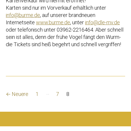
Kartenverkauf wird hiermit eröffnet!
Karten sind nur im Vorverkauf erhältlich unter
info@burme.de
, auf unserer brandneuen
Internetseite
www.burme.de
, unter
info@
dle
-mv.de
oder telefonisch unter 03962-2216464. Aber schnell
sein ist alles, denn der frühe Vogel fängt den Wurm-
die Tickets sind heiß begehrt und schnell vergriffen!
Beitragsnavigation
…
←
Neuere
1
7
8