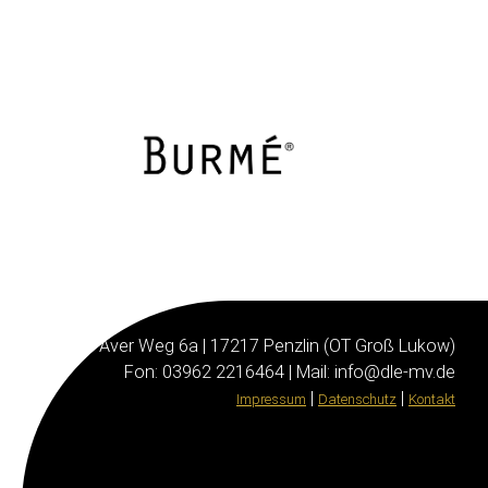
Aver Weg 6a | 17217 Penzlin (OT Groß Lukow)
Fon: 03962 2216464 | Mail: info@dle-mv.de
|
|
Impressum
Datenschutz
Kontakt